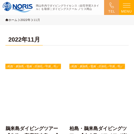
岡山市内でダイビングライセンス（自宅学習スタイ
ル）を取得｜ダイビングスクール ノリス岡山
TEL
MENU
ホーム
2022年
11月
2022年11月
四国（柏島・鵜来島・愛南・日和佐・甲浦、等）
★四国（柏島・鵜来島・愛南・日和佐・甲浦、等）
鵜来島ダイビングツアー
柏島・鵜来島ダイビングツ