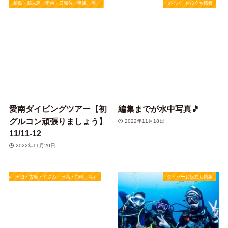
四国（柏島・鵜来島・愛南・日和佐・甲浦、等）
ダイバーお役立ち情報
愛南ダイビングツアー【初
編集までが水中写真🎵
グルコン頑張りましょう】
2022年11月18日
11/11-12
2022年11月20日
・白浜・田辺・古座・すさみ・日高・白崎、等）
ダイバーお役立ち情報