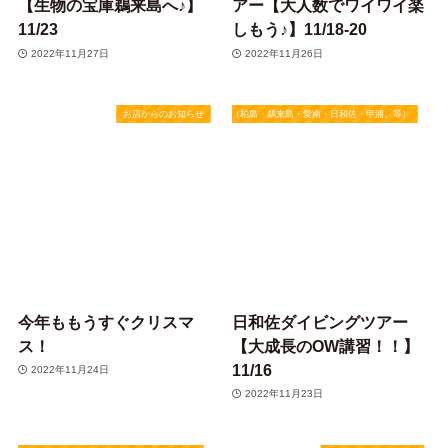
【生物の宝庫鵜来島へ♪】
アー【大人数でワイワイ楽
11/23
しもう♪】11/18-20
2022年11月27日
2022年11月26日
お店からのお知らせ
★四国（柏島・鵜来島・愛南・日和佐・甲浦、等）
今年ももうすぐクリスマ
日和佐ダイビングツアー
ス！
【大成長のOW講習！！】
11/16
2022年11月24日
2022年11月23日