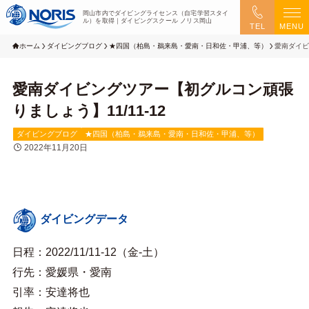
岡山市内でダイビングライセンス（自宅学習スタイ
ル）を取得｜ダイビングスクール ノリス岡山
TEL
MENU
ホーム
ダイビングブログ
★四国（柏島・鵜来島・愛南・日和佐・甲浦、等）
愛南ダイビ
愛南ダイビングツアー【初グルコン頑張
りましょう】11/11-12
ダイビングブログ
★四国（柏島・鵜来島・愛南・日和佐・甲浦、等）
2022年11月20日
ダイビングデータ
日程：2022/11/11-12（金-土）
行先：愛媛県・愛南
引率：安達将也