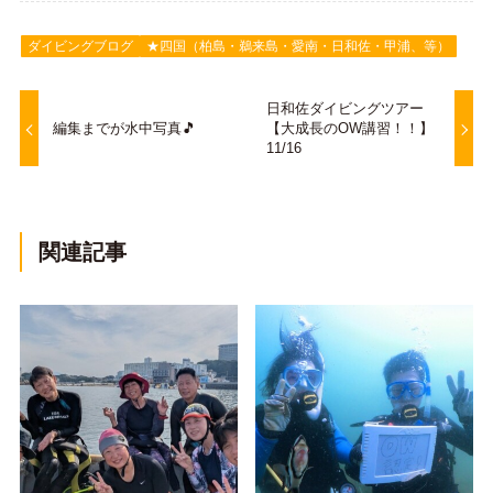
ダイビングブログ
★四国（柏島・鵜来島・愛南・日和佐・甲浦、等）
日和佐ダイビングツアー
編集までが水中写真🎵
【大成長のOW講習！！】
11/16
関連記事