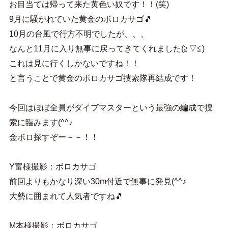
お目当ては帰って来た黄色い奴です！！(笑)
9月に騒がれていた黄金のボロカサゴ🎵
10月の台風で行方不明でしたが、、、
なんと11月に入り無事に戻ってきてくれました(≧▽≦)
これは見に行くしかないですね！！
と言うことで黄金のボロカサゴ捜索隊再結成です！
今回はほぼ全員がダイブマスターという最強の編成で捜
索に臨みます(^^♪
金ボロ探すぞー－－！！
Y富様撮影：ボロカサゴ
前回よりもかなり深い30m付近で無事に発見(^^♪
大勢に囲まれて人気者ですね🎵
M本様撮影：ボロカサゴ