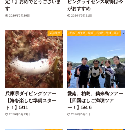
定！】おめでとうございま
ビングライセンス取得は今
す
がおすすめ
2026年5月26日
2026年5月21日
★兵庫県
★四国（柏島・鵜来島・愛南・日和佐・甲浦、等）
兵庫県ダイビングツアー
愛南、柏島、鵜来島ツアー
【海を楽しむ準備スター
【四国はしご満喫ツア
ト！】5/11
ー！】5/4-6
2026年5月13日
2026年5月8日