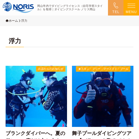
岡山市内でダイビングライセンス（自宅学習スタイ
ル）を取得｜ダイビングスクール ノリス岡山
TEL
MENU
ホーム
浮力
浮力
お店からのお知らせ
★スキン・フリー・マーメイド・プール
ブランクダイバーへ。夏の
舞子プールダイビングツア