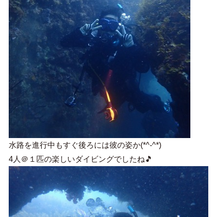
水路を進行中もすぐ後ろには彼の姿か(*^-^*)
4人＠１匹の楽しいダイビングでしたね🎵