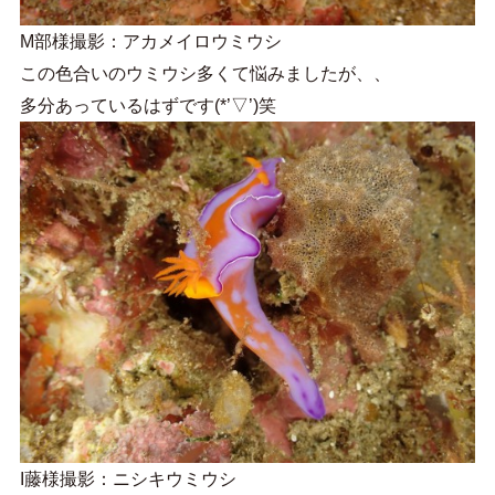
M部様撮影：アカメイロウミウシ
この色合いのウミウシ多くて悩みましたが、、
多分あっているはずです(*’▽’)笑
I藤様撮影：ニシキウミウシ