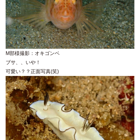
M部様撮影：オキゴンベ
ブサ、、いや！
可愛い？？正面写真(笑)