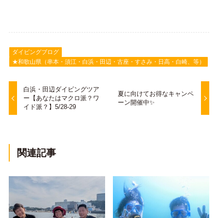
ダイビングブログ
★和歌山県（串本・須江・白浜・田辺・古座・すさみ・日高・白崎、等）
白浜・田辺ダイビングツア
夏に向けてお得なキャンペ
ー【あなたはマクロ派？ワ
ーン開催中✨
イド派？】5/28-29
関連記事