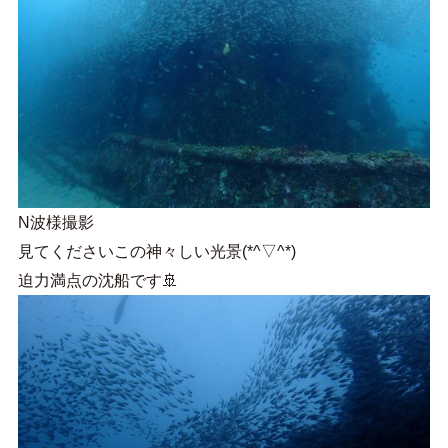
N波様撮影
見てくださいこの神々しい光景(*^▽^*)
迫力満点の沈船です🚢