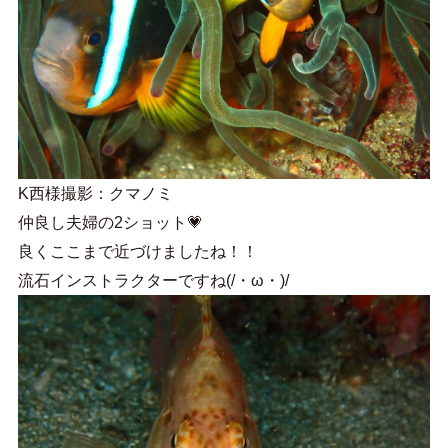
K西様撮影：クマノミ
仲良し夫婦の2ショット💗
良くここまで近づけましたね！！
流石インストラクターですね(/・ω・)/