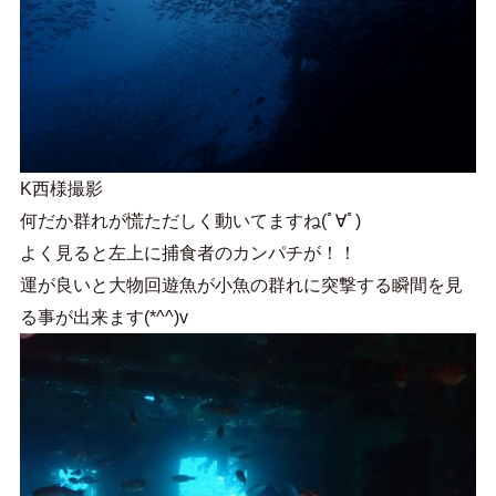
K西様撮影
何だか群れが慌ただしく動いてますね(ﾟ∀ﾟ)
よく見ると左上に捕食者のカンパチが！！
運が良いと大物回遊魚が小魚の群れに突撃する瞬間を見
る事が出来ます(*^^)v