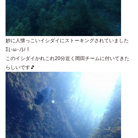
妙に人懐っこいイシダイにストーキングされていました
Σ(･ω･ﾉ)ﾉ！
このイシダイかれこれ20分近く岡田チームに付いてきた
らしいです🎵