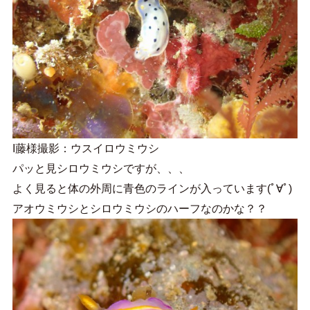
I藤様撮影：ウスイロウミウシ
パッと見シロウミウシですが、、、
よく見ると体の外周に青色のラインが入っています(ﾟ∀ﾟ)
アオウミウシとシロウミウシのハーフなのかな？？