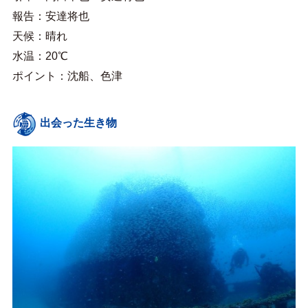
報告：安達将也
天候：晴れ
水温：20℃
ポイント：沈船、色津
出会った生き物