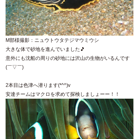
M部様撮影：ニュウトウタテジマウミウシ
大きな体で砂地を進んでいました🎵
意外にも沈船の周りの砂地には沢山の生物がいるんです
(￣▽￣)
2本目は色津へ潜ります(*^^)v
安達チームはマクロを求めて探検しましょーー！！