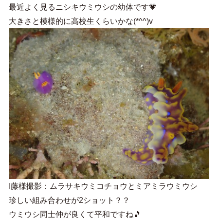
最近よく見るニシキウミウシの幼体です💗
大きさと模様的に高校生くらいかな(*^^)v
I藤様撮影：ムラサキウミコチョウとミアミラウミウシ
珍しい組み合わせが2ショット？？
ウミウシ同士仲が良くて平和ですね🎵