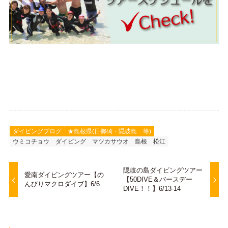
ダイビングブログ
★島根県(日御碕・隠岐島 等)
ウミコチョウ
ダイビング
マツカサウオ
島根
松江
隠岐の島ダイビングツアー
愛南ダイビングツアー【の
【50DIVE＆バースデー
んびりマクロダイブ】6/6
DIVE！！】6/13-14