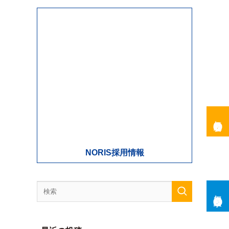
NORIS採用情報
無料説明会
最近の投稿
無料資料請求
秋からもっと安心して潜るために。今の時季
にできるドライスーツ対策